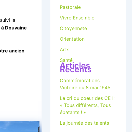
Pastorale
Vivre Ensemble
suivi la
 à Douvaine
Citoyenneté
Orientation
Arts
otre ancien
Santé
Articles
Récents
Commémorations
Victoire du 8 mai 1945
Le cri du coeur des CE1 :
« Tous différents, Tous
épatants ! »
La journée des talents