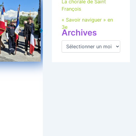
La chorale de Saint
François
« Savoir naviguer » en
ende
Aucune légende
3e
Archives
A
r
c
h
i
v
e
s