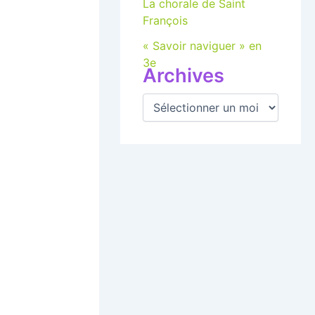
La chorale de Saint
François
« Savoir naviguer » en
3e
Archives
A
r
c
h
i
v
e
s