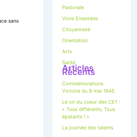
Pastorale
Vivre Ensemble
ace sans
Citoyenneté
Orientation
Arts
Santé
Articles
Récents
Commémorations
Victoire du 8 mai 1945
Le cri du coeur des CE1 :
« Tous différents, Tous
épatants ! »
La journée des talents